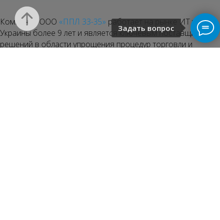
Компания ООО
«ППЛ 33-35»
работает на рынке ИТ услуг
Задать вопрос
Украины более 9 лет и является ключевым поставщиком
решений в области упрощения процедур торговли и
единого окна .
Информационная система портового сообщества
(ИСПС), созданная и оперируемая ООО «ППЛ 33-35»,
предназначена для интеграции всех участников
транспортного и грузового процессов в порту в единое
информационное пространство с возможностью
предоставления и доступа к информации, используемой в
рамках технологических процессов в порту с применением
средств организационной и технической защиты
конфиденциальной информации.
Цель системы
- минимизация бумажного
документооборота при выполнении технологических
операций в порту, оптимизация технологических