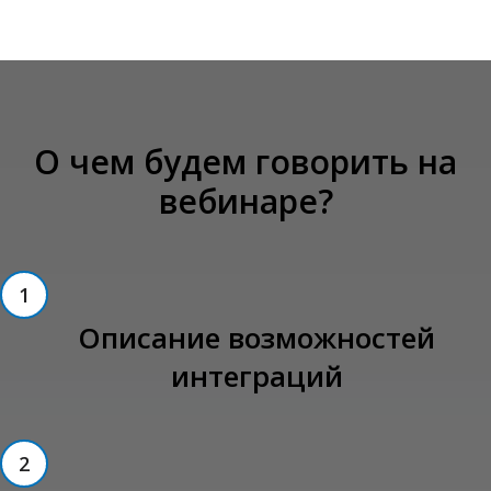
О чем будем говорить на
вебинаре?
1
Описание возможностей
интеграций
2