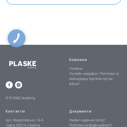
Компанія
Головна
Онлайн-марафон "Логістика та
міжнародна торгівля під час
війни"
© PLASKE Academy
Контакти
Документи
вул. Маразліївська 14-А
Умови надання послуг
Одеса 65014, Україна
Політика конфіденційності