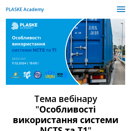
PLASKE Academy
Тема вебінару
"
Особливості
використання системи
NCTS та T1
"